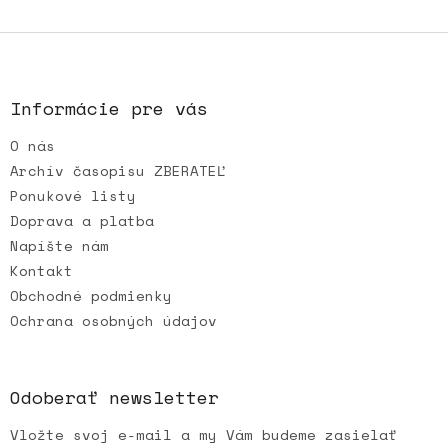
Z
á
p
ä
Informácie pre vás
t
O nás
i
e
Archív časopisu ZBERATEĽ
Ponukové listy
Doprava a platba
Napíšte nám
Kontakt
Obchodné podmienky
Ochrana osobných údajov
Odoberať newsletter
Vložte svoj e-mail a my Vám budeme zasielať