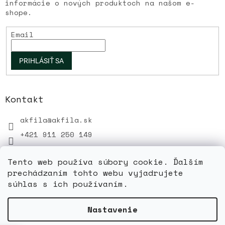
informácie o nových produktoch na našom e-
shope.
Email
PRIHLÁSIŤ SA
Kontakt
akfila
@
akfila.sk
+421 911 250 149
Tento web používa súbory cookie. Ďalším
prechádzaním tohto webu vyjadrujete
súhlas s ich používaním.
Vytvoril Shoptet
Nastavenie
Copyright 2026
akfila.sk
. Všetky práva