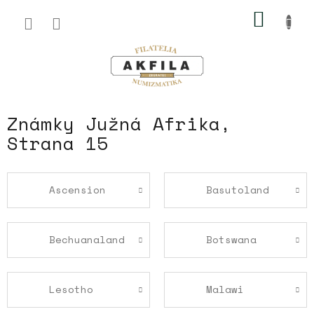
Prejsť
NÁKU
na
obsah
KOŠÍK
Známky Južná Afrika
,
Strana 15
Ascension
Basutoland
Bechuanaland
Botswana
Lesotho
Malawi