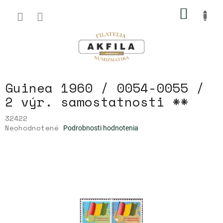
Prejsť
NÁKU
na
obsah
KOŠÍK
Guinea 1960 / 0054-0055 /
2 výr. samostatnosti **
32422
Priemerné
Neohodnotené
Podrobnosti hodnotenia
hodnotenie
produktu
je
0,0
z
5
hviezdičiek.