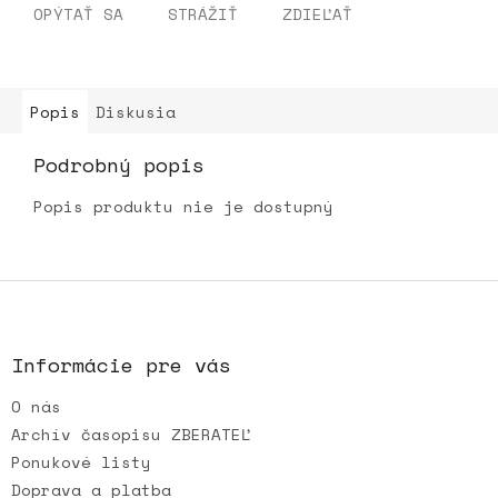
OPÝTAŤ SA
STRÁŽIŤ
ZDIEĽAŤ
Popis
Diskusia
Podrobný popis
Popis produktu nie je dostupný
Z
á
p
ä
Informácie pre vás
t
O nás
i
e
Archív časopisu ZBERATEĽ
Ponukové listy
Doprava a platba