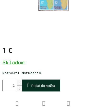
1 €
Jednotková
Skladom
cena:
Možnosti doručenia
Pridať do košíka