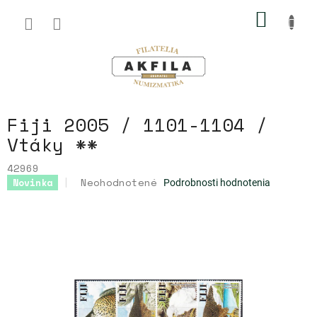
Prejsť
NÁKU
na
obsah
KOŠÍK
Fiji 2005 / 1101-1104 /
Vtáky **
42969
Priemerné
Neohodnotené
Novinka
Podrobnosti hodnotenia
hodnotenie
produktu
je
0,0
z
5
hviezdičiek.