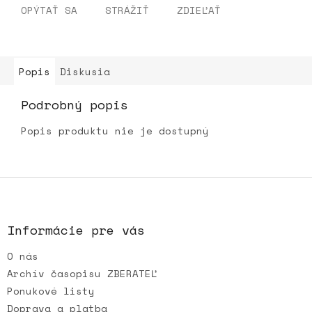
OPÝTAŤ SA
STRÁŽIŤ
ZDIEĽAŤ
Popis
Diskusia
Podrobný popis
Popis produktu nie je dostupný
Z
á
p
ä
Informácie pre vás
t
O nás
i
e
Archív časopisu ZBERATEĽ
Ponukové listy
Doprava a platba