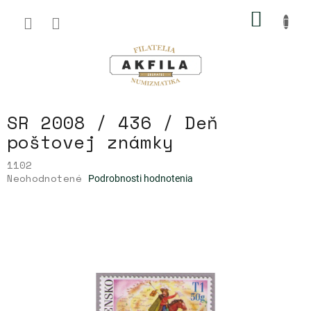
Prejsť
NÁKU
na
obsah
KOŠÍK
SR 2008 / 436 / Deň
poštovej známky
1102
Priemerné
Neohodnotené
Podrobnosti hodnotenia
hodnotenie
produktu
je
0,0
z
5
hviezdičiek.