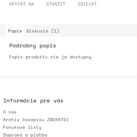
OPÝTAŤ SA
STRÁŽIŤ
ZDIEĽAŤ
Popis
Diskusia (1)
Podrobný popis
Popis produktu nie je dostupný
Z
á
p
ä
Informácie pre vás
t
O nás
i
e
Archív časopisu ZBERATEĽ
Ponukové listy
Doprava a platba