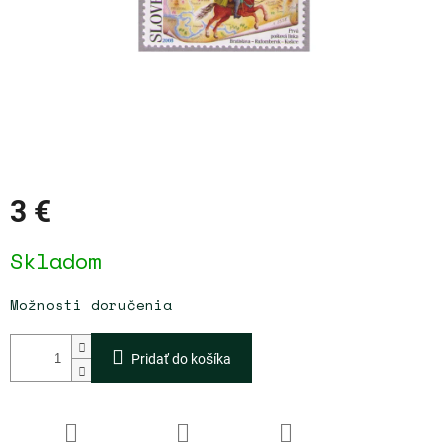
3 €
Jednotková
Skladom
cena:
Možnosti doručenia
Pridať do košíka