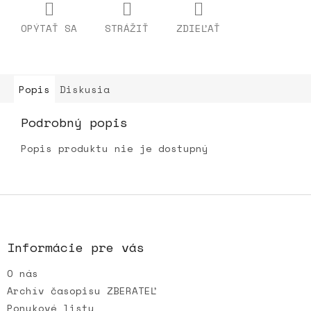
OPÝTAŤ SA
STRÁŽIŤ
ZDIEĽAŤ
Popis
Diskusia
Podrobný popis
Popis produktu nie je dostupný
Z
á
p
ä
Informácie pre vás
t
O nás
i
e
Archív časopisu ZBERATEĽ
Ponukové listy