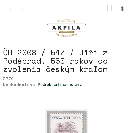
Prejsť
NÁKU
na
obsah
KOŠÍK
ČR 2008 / 547 / Jiří z
Poděbrad, 550 rokov od
zvolenia českým kráľom
3772
Priemerné
Neohodnotené
Podrobnosti hodnotenia
hodnotenie
produktu
je
0,0
z
5
hviezdičiek.