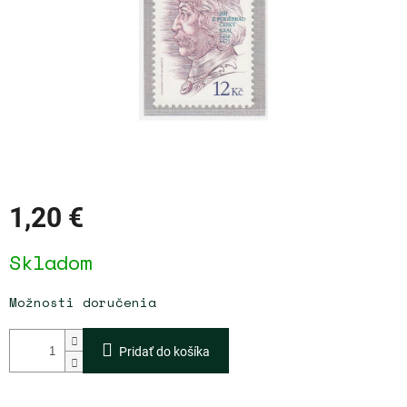
1,20 €
Jednotková
Skladom
cena:
Možnosti doručenia
Pridať do košíka