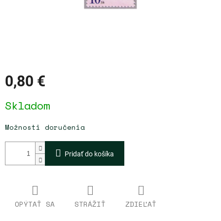
0,80 €
Jednotková
Skladom
cena:
Možnosti doručenia
Pridať do košíka
OPÝTAŤ SA
STRÁŽIŤ
ZDIEĽAŤ