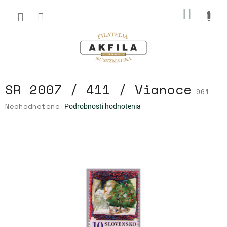
Prejsť
NÁKU
na
obsah
KOŠÍK
SR 2007 / 411 / Vianoce
961
Priemerné
Neohodnotené
Podrobnosti hodnotenia
hodnotenie
produktu
je
0,0
z
5
hviezdičiek.