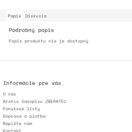
Popis
Diskusia
Podrobný popis
Popis produktu nie je dostupný
Z
á
p
ä
Informácie pre vás
t
O nás
i
e
Archív časopisu ZBERATEĽ
Ponukové listy
Doprava a platba
Napíšte nám
Kontakt