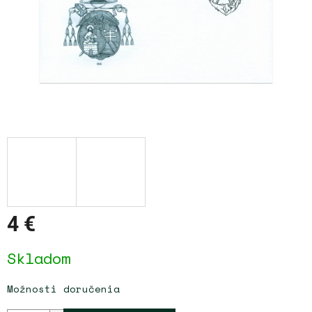
4 €
Jednotková
Skladom
cena:
Možnosti doručenia