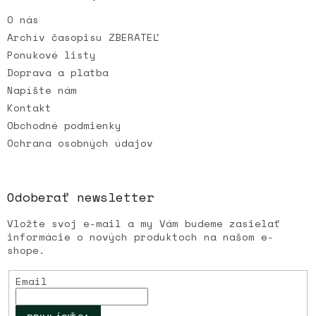
t
O nás
i
e
Archív časopisu ZBERATEĽ
Ponukové listy
Doprava a platba
Napíšte nám
Kontakt
Obchodné podmienky
Ochrana osobných údajov
Odoberať newsletter
Vložte svoj e-mail a my Vám budeme zasielať
informácie o nových produktoch na našom e-
shope.
Email