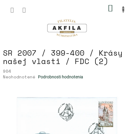
Prejsť
NÁKU
na
obsah
KOŠÍK
SR 2007 / 399-400 / Krásy
našej vlasti / FDC (2)
904
Priemerné
Neohodnotené
Podrobnosti hodnotenia
hodnotenie
produktu
je
0,0
z
5
hviezdičiek.