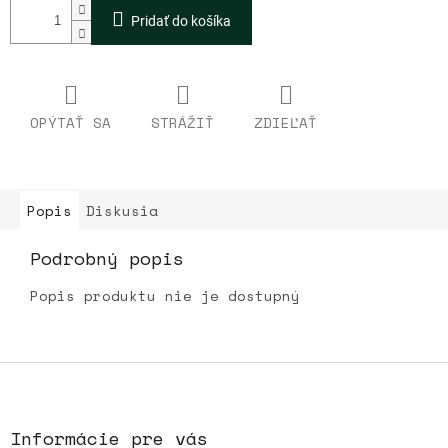
Pridať do košíka
OPÝTAŤ SA
STRÁŽIŤ
ZDIEĽAŤ
Popis
Diskusia
Podrobný popis
Popis produktu nie je dostupný
Z
á
p
ä
Informácie pre vás