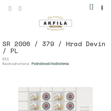
Prejsť
NÁKU
na
obsah
KOŠÍK
SR 2006 / 379 / Hrad Devín
/ PL
811
Priemerné
Neohodnotené
Podrobnosti hodnotenia
hodnotenie
produktu
je
0,0
z
5
hviezdičiek.