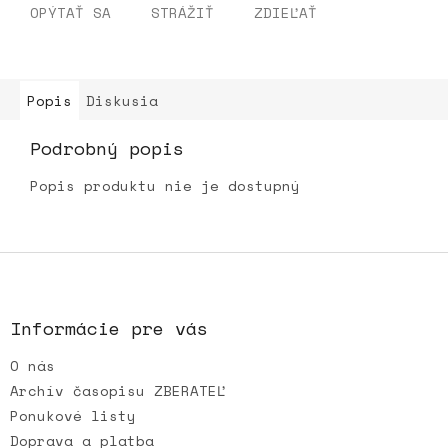
OPÝTAŤ SA
STRÁŽIŤ
ZDIEĽAŤ
Popis
Diskusia
Podrobný popis
Popis produktu nie je dostupný
Z
á
p
ä
Informácie pre vás
t
O nás
i
e
Archív časopisu ZBERATEĽ
Ponukové listy
Doprava a platba