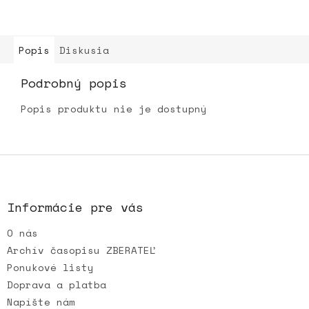
Popis
Diskusia
Podrobný popis
Popis produktu nie je dostupný
Z
á
p
ä
Informácie pre vás
t
O nás
i
e
Archív časopisu ZBERATEĽ
Ponukové listy
Doprava a platba
Napíšte nám