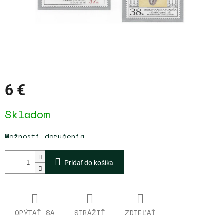
6 €
Jednotková
Skladom
cena:
Možnosti doručenia
Pridať do košíka
OPÝTAŤ SA
STRÁŽIŤ
ZDIEĽAŤ