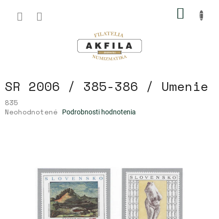
Prejsť
NÁKU
na
obsah
KOŠÍK
SR 2006 / 385-386 / Umenie
835
Priemerné
Neohodnotené
Podrobnosti hodnotenia
hodnotenie
produktu
je
0,0
z
5
hviezdičiek.