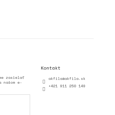
Kontakt
me zasielať
akfila
@
akfila.sk
a našom e-
+421 911 250 149