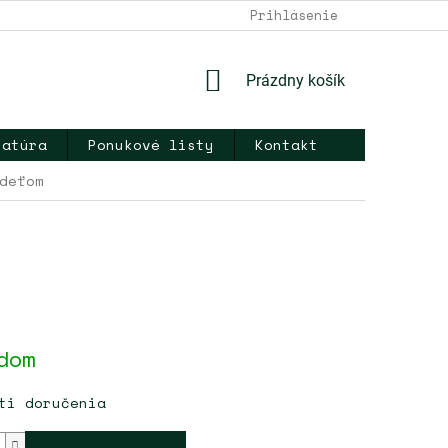
DOPRAVA A PLATBA
NAPÍŠTE NÁM
Prihlásenie
KONTAKT
OB
NÁKUPNÝ
Prázdny košík
KOŠÍK
ratúra
Ponukové listy
Kontakt
deťom
ová
dom
ti doručenia