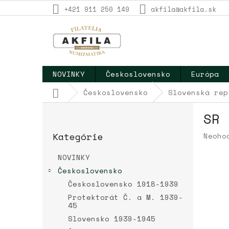
Prejsť
+421 911 250 149
akfila@akfila.sk
na
obsah
NOVINKY
Československo
Európa
Domov
Československo
Slovenská rep
B
SR 
o
Preskočiť
č
Kategórie
Priem
Neoho
kategórie
n
hodno
ý
produ
NOVINKY
p
je
Československo
a
0,0
Československo 1918-1939
z
n
5
e
Protektorát Č. a M. 1939-
hviez
45
l
Slovensko 1939-1945