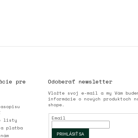
ácie pre
Odoberať newsletter
Vložte svoj e-mail a my Vám bude
informácie o nových produktoch n
shope.
časopisu
Ľ
Email
é listy
 a platba
PRIHLÁSIŤ SA
 nám