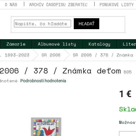
O NÁS
ARCHÍV ČASOPISU ZBERATEĽ
PONUKOVÉ LISTY
HĽADAŤ
Zámorie
Albumové listy
Katalógy
Lite
. 1993-2023
SR 2006
SR 2006 / 378 / Známka 
2006 / 378 / Známka deťom
805
erné
dnotené
Podrobnosti hodnotenia
tenie
ktu
1 €
Jednotk
Skla
cena:
dičiek.
Možnos