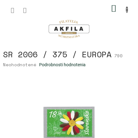
Prejsť
NÁKU
na
obsah
KOŠÍK
SR 2006 / 375 / EUROPA
790
Priemerné
Neohodnotené
Podrobnosti hodnotenia
hodnotenie
produktu
je
0,0
z
5
hviezdičiek.