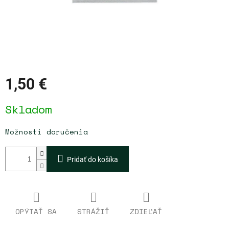
1,50 €
Jednotková
Skladom
cena:
Možnosti doručenia
Pridať do košíka
OPÝTAŤ SA
STRÁŽIŤ
ZDIEĽAŤ