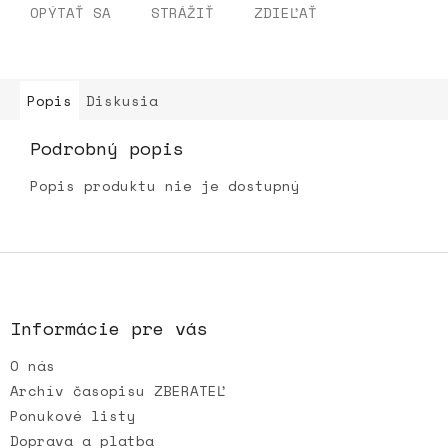
OPÝTAŤ SA
STRÁŽIŤ
ZDIEĽAŤ
Popis
Diskusia
Podrobný popis
Popis produktu nie je dostupný
Z
á
p
ä
Informácie pre vás
t
O nás
i
e
Archív časopisu ZBERATEĽ
Ponukové listy
Doprava a platba