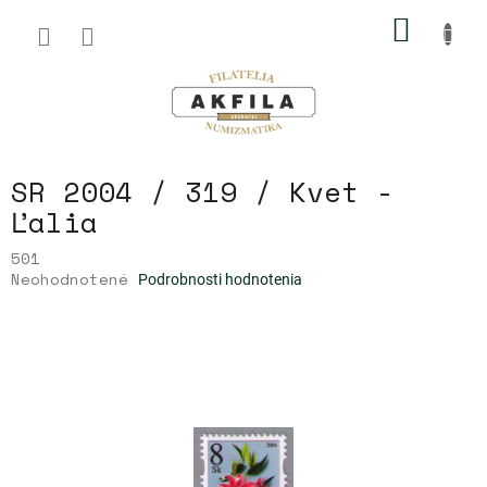
Prejsť
NÁKU
na
obsah
KOŠÍK
SR 2004 / 319 / Kvet -
Ľalia
501
Priemerné
Neohodnotené
Podrobnosti hodnotenia
hodnotenie
produktu
je
0,0
z
5
hviezdičiek.