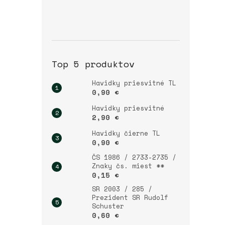
Top 5 produktov
Havidky priesvitné TL
0,90 €
Havidky priesvitné
2,90 €
Havidky čierne TL
0,90 €
ČS 1986 / 2733-2735 /
Znaky čs. miest **
0,15 €
SR 2003 / 285 /
Prezident SR Rudolf
Schuster
0,60 €