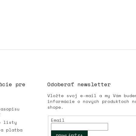
ácie pre
Odoberať newsletter
Vložte svoj e-mail a my Vám bude
informácie o nových produktoch n
shope.
časopisu
Ľ
Email
é listy
 a platba