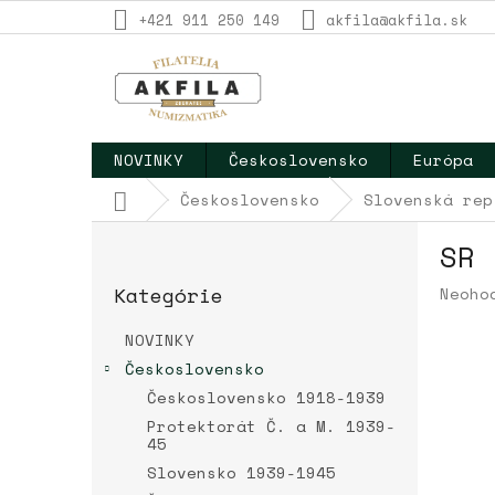
Prejsť
+421 911 250 149
akfila@akfila.sk
na
obsah
NOVINKY
Československo
Európa
Domov
Československo
Slovenská rep
B
SR 
o
Preskočiť
č
Kategórie
Priem
Neoho
kategórie
n
hodno
ý
produ
NOVINKY
p
je
Československo
a
0,0
Československo 1918-1939
z
n
5
e
Protektorát Č. a M. 1939-
hviez
45
l
Slovensko 1939-1945