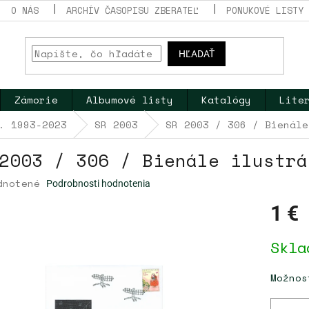
O NÁS
ARCHÍV ČASOPISU ZBERATEĽ
PONUKOVÉ LISTY
HĽADAŤ
Zámorie
Albumové listy
Katalógy
Lite
. 1993-2023
SR 2003
SR 2003 / 306 / Bienále
2003 / 306 / Bienále ilustrá
erné
dnotené
Podrobnosti hodnotenia
tenie
ktu
1 €
Jednotk
Skla
cena:
dičiek.
Možnos