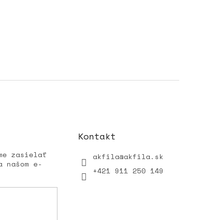
Kontakt
me zasielať
akfila
@
akfila.sk
a našom e-
+421 911 250 149