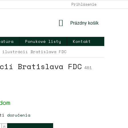
DOPRAVA A PLATBA
NAPÍŠTE NÁM
Prihlásenie
KONTAKT
OB
NÁKUPNÝ
Prázdny košík
KOŠÍK
ratúra
Ponukové listy
Kontakt
 ilustrácií Bratislava FDC
cií Bratislava FDC
481
ová
dom
ti doručenia