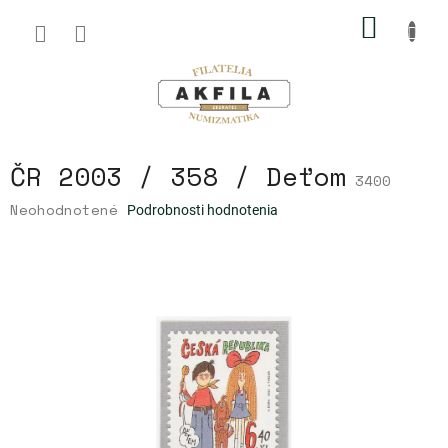
Prejsť
NÁKU
na
obsah
KOŠÍK
ČR 2003 / 358 / Deťom
3400
Priemerné
Neohodnotené
Podrobnosti hodnotenia
hodnotenie
produktu
je
0,0
z
5
hviezdičiek.