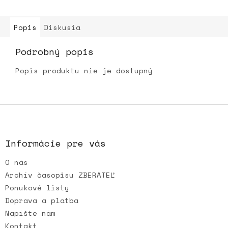
Popis
Diskusia
Podrobný popis
Popis produktu nie je dostupný
Z
á
p
ä
Informácie pre vás
t
O nás
i
e
Archív časopisu ZBERATEĽ
Ponukové listy
Doprava a platba
Napíšte nám
Kontakt