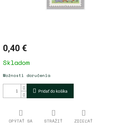
0,40 €
Jednotková
Skladom
cena:
Možnosti doručenia
Pridať do košíka
OPÝTAŤ SA
STRÁŽIŤ
ZDIEĽAŤ