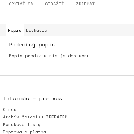
OPÝTAŤ SA
STRÁŽIŤ
ZDIEĽAŤ
Popis
Diskusia
Podrobný popis
Popis produktu nie je dostupný
Z
á
p
ä
Informácie pre vás
t
O nás
i
e
Archív časopisu ZBERATEĽ
Ponukové listy
Doprava a platba