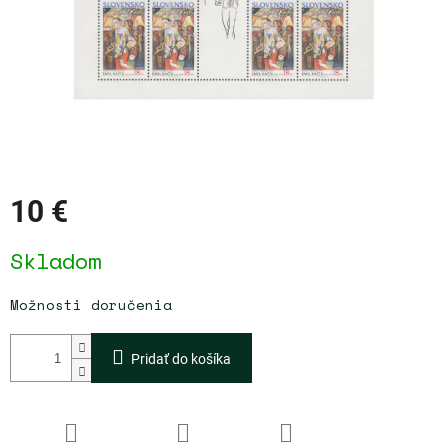
10 €
Jednotková
Skladom
cena:
Možnosti doručenia
Pridať do košíka