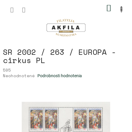
Prejsť
NÁKU
na
obsah
KOŠÍK
SR 2002 / 263 / EUROPA -
cirkus PL
595
Priemerné
Neohodnotené
Podrobnosti hodnotenia
hodnotenie
produktu
je
0,0
z
5
hviezdičiek.