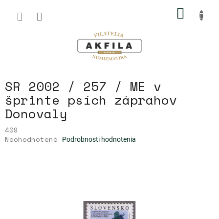
Prejsť
NÁKU
na
obsah
KOŠÍK
SR 2002 / 257 / ME v
šprinte psích záprahov
Donovaly
409
Priemerné
Neohodnotené
Podrobnosti hodnotenia
hodnotenie
produktu
je
0,0
z
5
hviezdičiek.