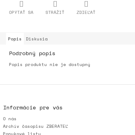
OPÝTAŤ SA
STRÁŽIŤ
ZDIEĽAŤ
Popis
Diskusia
Podrobný popis
Popis produktu nie je dostupný
Z
á
p
ä
Informácie pre vás
t
O nás
i
e
Archív časopisu ZBERATEĽ
Ponukové listy