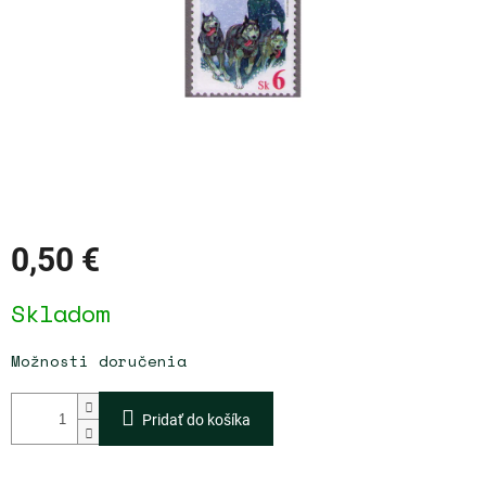
0,50 €
Jednotková
Skladom
cena:
Možnosti doručenia
Pridať do košíka