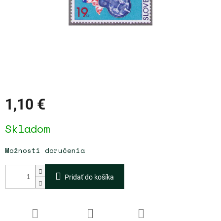
1,10 €
Jednotková
Skladom
cena:
Možnosti doručenia
Pridať do košíka