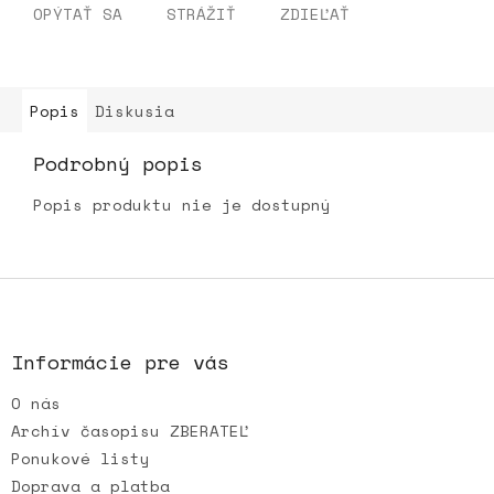
OPÝTAŤ SA
STRÁŽIŤ
ZDIEĽAŤ
Popis
Diskusia
Podrobný popis
Popis produktu nie je dostupný
Z
á
p
ä
Informácie pre vás
t
O nás
i
e
Archív časopisu ZBERATEĽ
Ponukové listy
Doprava a platba