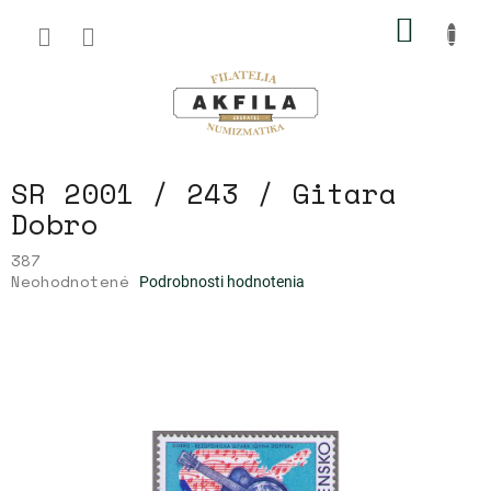
Prejsť
NÁKU
na
obsah
KOŠÍK
SR 2001 / 243 / Gitara
Dobro
387
Priemerné
Neohodnotené
Podrobnosti hodnotenia
hodnotenie
produktu
je
0,0
z
5
hviezdičiek.