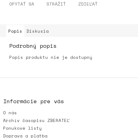
OPÝTAŤ SA
STRÁŽIŤ
ZDIEĽAŤ
Popis
Diskusia
Podrobný popis
Popis produktu nie je dostupný
Z
á
p
ä
Informácie pre vás
t
O nás
i
e
Archív časopisu ZBERATEĽ
Ponukové listy
Doprava a platba