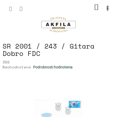
Prejsť
NÁKU
na
obsah
KOŠÍK
SR 2001 / 243 / Gitara
Dobro FDC
388
Priemerné
Neohodnotené
Podrobnosti hodnotenia
hodnotenie
produktu
je
0,0
z
5
hviezdičiek.