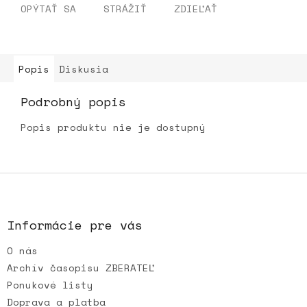
OPÝTAŤ SA
STRÁŽIŤ
ZDIEĽAŤ
Popis
Diskusia
Podrobný popis
Popis produktu nie je dostupný
Z
á
p
ä
Informácie pre vás
t
O nás
i
e
Archív časopisu ZBERATEĽ
Ponukové listy
Doprava a platba