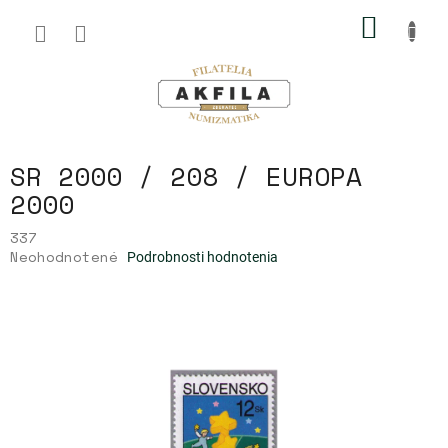
Prejsť
NÁKU
na
obsah
KOŠÍK
SR 2000 / 208 / EUROPA
2000
337
Priemerné
Neohodnotené
Podrobnosti hodnotenia
hodnotenie
produktu
je
0,0
z
5
hviezdičiek.