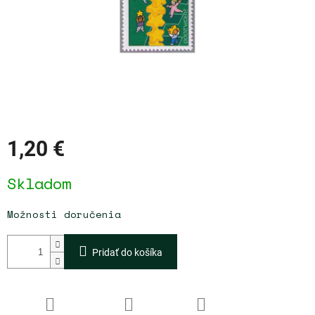
1,20 €
Jednotková
Skladom
cena:
Možnosti doručenia
Pridať do košíka