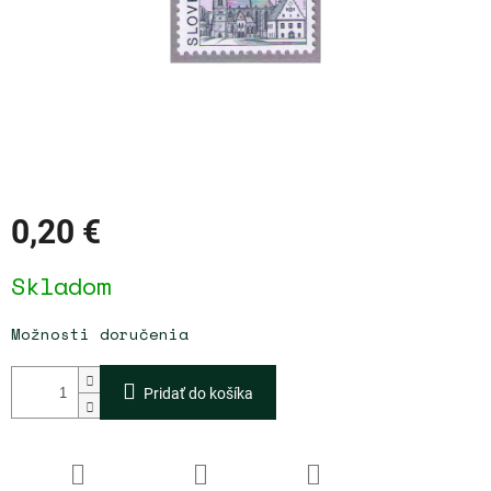
0,20 €
Jednotková
Skladom
cena:
Možnosti doručenia
Pridať do košíka