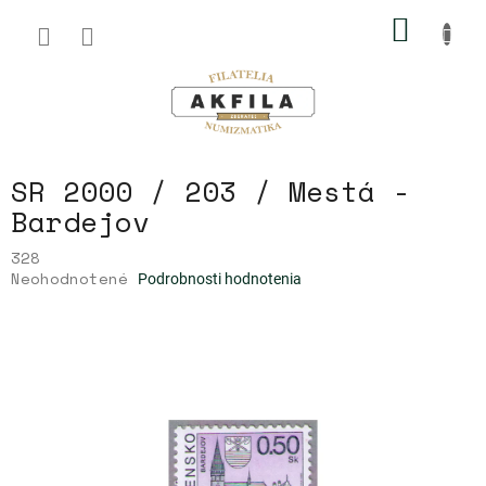
Prejsť
NÁKU
na
obsah
KOŠÍK
SR 2000 / 203 / Mestá -
Bardejov
328
Priemerné
Neohodnotené
Podrobnosti hodnotenia
hodnotenie
produktu
je
0,0
z
5
hviezdičiek.