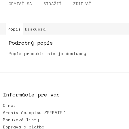
OPÝTAŤ SA
STRÁŽIŤ
ZDIEĽAŤ
Popis
Diskusia
Podrobný popis
Popis produktu nie je dostupný
Z
á
p
ä
Informácie pre vás
t
O nás
i
e
Archív časopisu ZBERATEĽ
Ponukové listy
Doprava a platba