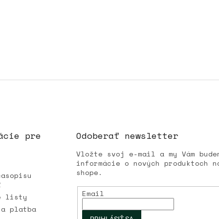
ácie pre
Odoberať newsletter
Vložte svoj e-mail a my Vám bude
informácie o nových produktoch n
shope.
časopisu
Ľ
Email
é listy
 a platba