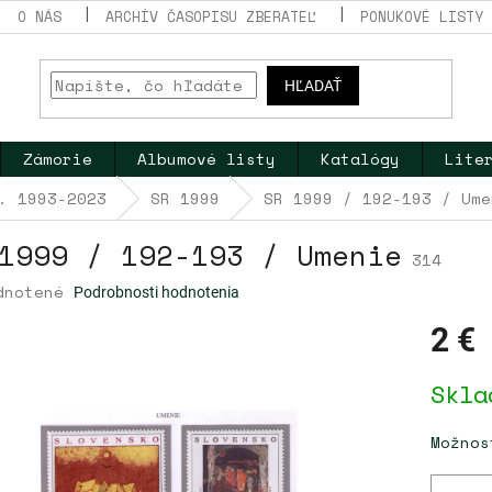
O NÁS
ARCHÍV ČASOPISU ZBERATEĽ
PONUKOVÉ LISTY
HĽADAŤ
Zámorie
Albumové listy
Katalógy
Lite
. 1993-2023
SR 1999
SR 1999 / 192-193 / Ume
1999 / 192-193 / Umenie
314
erné
dnotené
Podrobnosti hodnotenia
tenie
ktu
2 €
Jednotk
Skla
cena:
dičiek.
Možnos