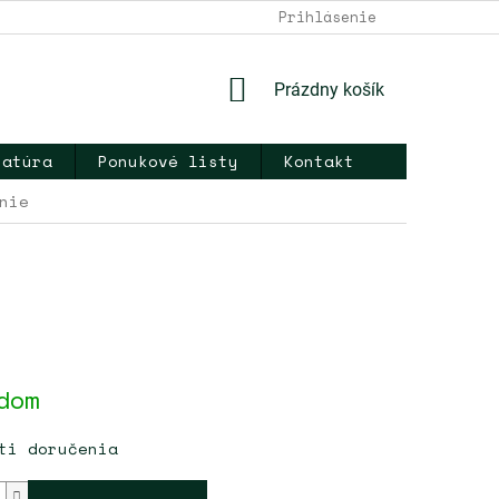
DOPRAVA A PLATBA
NAPÍŠTE NÁM
Prihlásenie
KONTAKT
OB
NÁKUPNÝ
Prázdny košík
KOŠÍK
ratúra
Ponukové listy
Kontakt
nie
ová
dom
ti doručenia