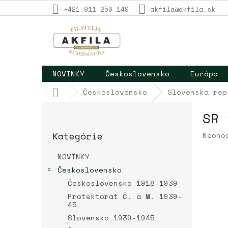
Prejsť
+421 911 250 149
akfila@akfila.sk
na
obsah
NOVINKY
Československo
Európa
Domov
Československo
Slovenská rep
B
SR 
o
Preskočiť
č
Kategórie
Priem
Neoho
kategórie
n
hodno
ý
produ
NOVINKY
p
je
Československo
a
0,0
Československo 1918-1939
z
n
5
e
Protektorát Č. a M. 1939-
hviez
45
l
Slovensko 1939-1945