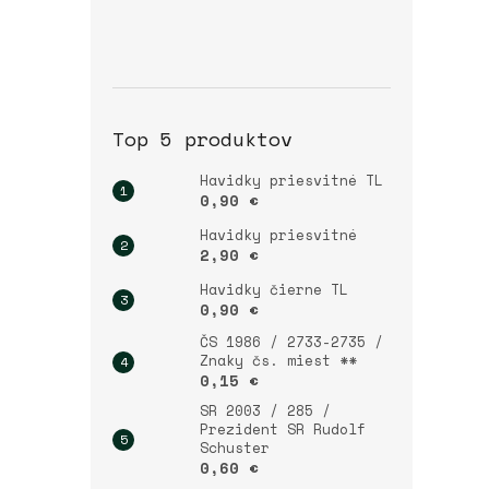
Top 5 produktov
Havidky priesvitné TL
0,90 €
Havidky priesvitné
2,90 €
Havidky čierne TL
0,90 €
ČS 1986 / 2733-2735 /
Znaky čs. miest **
0,15 €
SR 2003 / 285 /
Prezident SR Rudolf
Schuster
0,60 €