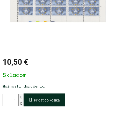
10,50 €
Jednotková
Skladom
cena:
Možnosti doručenia
Pridať do košíka