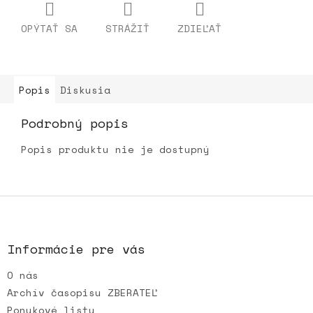
OPÝTAŤ SA
STRÁŽIŤ
ZDIEĽAŤ
Popis
Diskusia
Podrobný popis
Popis produktu nie je dostupný
Z
á
p
ä
Informácie pre vás
t
O nás
i
e
Archív časopisu ZBERATEĽ
Ponukové listy