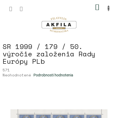
Prejsť
NÁKU
na
obsah
KOŠÍK
SR 1999 / 179 / 50.
výročie založenia Rady
Európy PLb
571
Priemerné
Neohodnotené
Podrobnosti hodnotenia
hodnotenie
produktu
je
0,0
z
5
hviezdičiek.