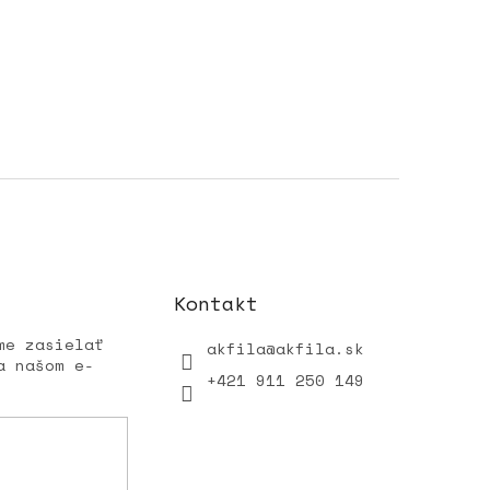
Kontakt
me zasielať
akfila
@
akfila.sk
a našom e-
+421 911 250 149