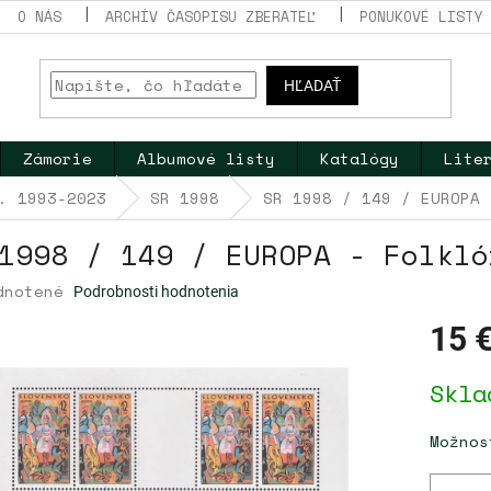
O NÁS
ARCHÍV ČASOPISU ZBERATEĽ
PONUKOVÉ LISTY
HĽADAŤ
Zámorie
Albumové listy
Katalógy
Lite
. 1993-2023
SR 1998
SR 1998 / 149 / EUROPA 
1998 / 149 / EUROPA - Folkló
erné
dnotené
Podrobnosti hodnotenia
tenie
ktu
15 
Jednotk
Skla
cena:
dičiek.
Možnos