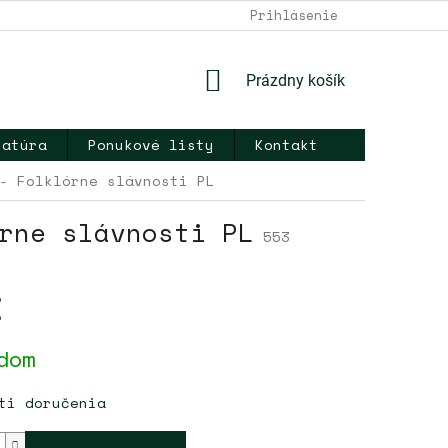
DOPRAVA A PLATBA
NAPÍŠTE NÁM
Prihlásenie
KONTAKT
OB
NÁKUPNÝ
Prázdny košík
KOŠÍK
ratúra
Ponukové listy
Kontakt
- Folklórne slávnosti PL
rne slávnosti PL
553
€
ová
dom
ti doručenia