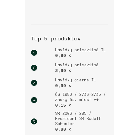
Top 5 produktov
Havidky priesvitné TL
0,90 €
Havidky priesvitné
2,90 €
Havidky čierne TL
0,90 €
ČS 1986 / 2733-2735 /
Znaky čs. miest **
0,15 €
SR 2003 / 285 /
Prezident SR Rudolf
Schuster
0,60 €