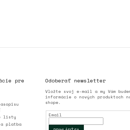
ácie pre
Odoberať newsletter
Vložte svoj e-mail a my Vám bude
informácie o nových produktoch n
shope.
časopisu
Ľ
Email
é listy
 a platba