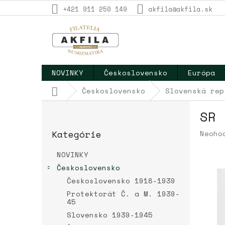
Prejsť
+421 911 250 149
akfila@akfila.sk
na
obsah
NOVINKY
Československo
Európa
Domov
Československo
Slovenská rep
B
SR 
o
Preskočiť
č
Kategórie
Priem
Neoho
kategórie
n
hodno
ý
produ
NOVINKY
p
je
Československo
a
0,0
Československo 1918-1939
z
n
5
e
Protektorát Č. a M. 1939-
hviez
45
l
Slovensko 1939-1945