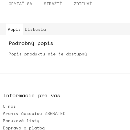
OPÝTAŤ SA
STRÁŽIŤ
ZDIEĽAŤ
Popis
Diskusia
Podrobný popis
Popis produktu nie je dostupný
Z
á
p
ä
Informácie pre vás
t
O nás
i
e
Archív časopisu ZBERATEĽ
Ponukové listy
Doprava a platba