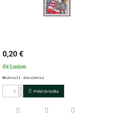
0,20 €
Jednotková
Skladom
cena:
Možnosti doručenia
Pridať do košíka