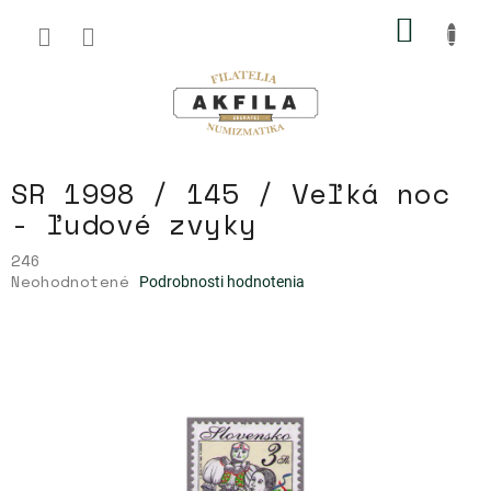
Prejsť
NÁKU
na
obsah
KOŠÍK
SR 1998 / 145 / Veľká noc
- ľudové zvyky
246
Priemerné
Neohodnotené
Podrobnosti hodnotenia
hodnotenie
produktu
je
0,0
z
5
hviezdičiek.