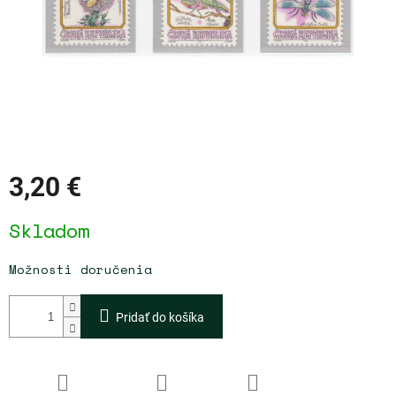
3,20 €
Jednotková
Skladom
cena:
Možnosti doručenia
Pridať do košíka