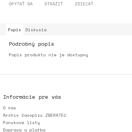
OPÝTAŤ SA
STRÁŽIŤ
ZDIEĽAŤ
Popis
Diskusia
Podrobný popis
Popis produktu nie je dostupný
Z
á
p
ä
Informácie pre vás
t
O nás
i
e
Archív časopisu ZBERATEĽ
Ponukové listy
Doprava a platba