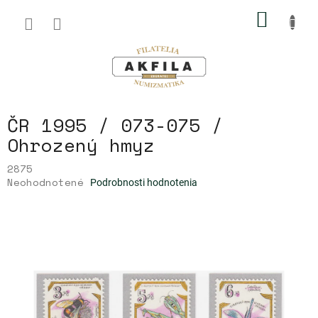
Prejsť
NÁKU
na
obsah
KOŠÍK
ČR 1995 / 073-075 /
Ohrozený hmyz
2875
Priemerné
Neohodnotené
Podrobnosti hodnotenia
hodnotenie
produktu
je
0,0
z
5
hviezdičiek.