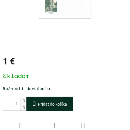
1 €
Jednotková
Skladom
cena:
Možnosti doručenia
Pridať do košíka