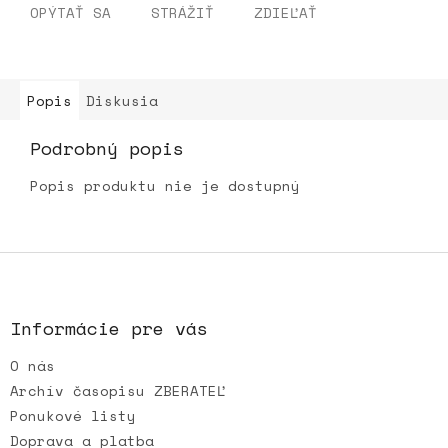
OPÝTAŤ SA
STRÁŽIŤ
ZDIEĽAŤ
Popis
Diskusia
Podrobný popis
Popis produktu nie je dostupný
Z
á
p
ä
Informácie pre vás
t
O nás
i
e
Archív časopisu ZBERATEĽ
Ponukové listy
Doprava a platba