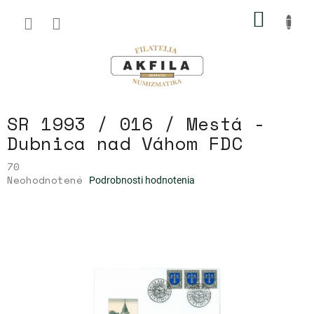
Prejsť
NÁKU
na
obsah
KOŠÍK
SR 1993 / 016 / Mestá -
Dubnica nad Váhom FDC
70
Priemerné
Neohodnotené
Podrobnosti hodnotenia
hodnotenie
produktu
je
0,0
z
5
hviezdičiek.