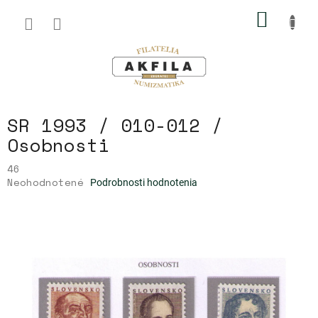
Prejsť
NÁKU
na
obsah
KOŠÍK
SR 1993 / 010-012 /
Osobnosti
46
Priemerné
Neohodnotené
Podrobnosti hodnotenia
hodnotenie
produktu
je
0,0
z
5
hviezdičiek.