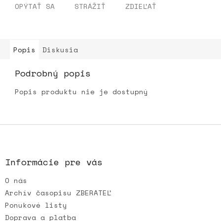
OPÝTAŤ SA
STRÁŽIŤ
ZDIEĽAŤ
Popis
Diskusia
Podrobný popis
Popis produktu nie je dostupný
Z
á
p
ä
Informácie pre vás
t
O nás
i
e
Archív časopisu ZBERATEĽ
Ponukové listy
Doprava a platba