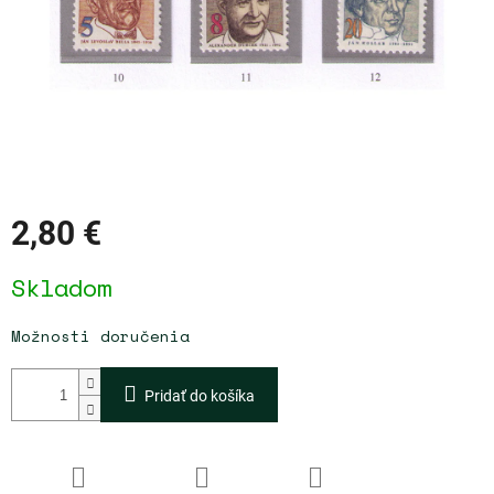
2,80 €
Jednotková
Skladom
cena:
Možnosti doručenia
Pridať do košíka