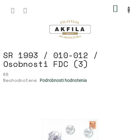
Prejsť
NÁKU
na
obsah
KOŠÍK
SR 1993 / 010-012 /
Osobnosti FDC (3)
66
Priemerné
Neohodnotené
Podrobnosti hodnotenia
hodnotenie
produktu
je
0,0
z
5
hviezdičiek.