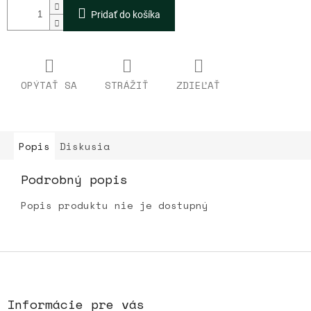
Pridať do košíka
OPÝTAŤ SA
STRÁŽIŤ
ZDIEĽAŤ
Popis
Diskusia
Podrobný popis
Popis produktu nie je dostupný
Z
á
p
ä
Informácie pre vás