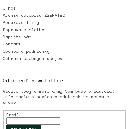
t
O nás
i
e
Archív časopisu ZBERATEĽ
Ponukové listy
Doprava a platba
Napíšte nám
Kontakt
Obchodné podmienky
Ochrana osobných údajov
Odoberať newsletter
Vložte svoj e-mail a my Vám budeme zasielať
informácie o nových produktoch na našom e-
shope.
Email