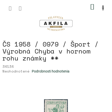
Prejsť
NÁKU
na
obsah
KOŠÍK
ČS 1958 / 0979 / Šport /
Výrobná Chyba v hornom
rohu známky **
34134
Priemerné
Neohodnotené
Podrobnosti hodnotenia
hodnotenie
produktu
je
0,0
z
5
hviezdičiek.