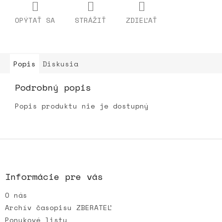
OPÝTAŤ SA
STRÁŽIŤ
ZDIEĽAŤ
Popis
Diskusia
Podrobný popis
Popis produktu nie je dostupný
Z
á
p
ä
Informácie pre vás
t
O nás
i
e
Archív časopisu ZBERATEĽ
Ponukové listy