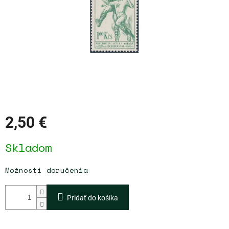
2,50 €
Jednotková
Skladom
cena:
Možnosti doručenia
Pridať do košíka